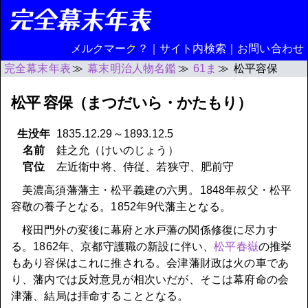
メルクマー
ク
？
｜
サイト内検索
｜
お問い合わせ
完全幕末年表
幕末明治人物名鑑
61ま
松平容保
松平 容保（まつだいら・かたもり）
生没年
1835.12.29～1893.12.5
名前
銈之允（けいのじょう）
官位
左近衛中将、侍従、若狭守、肥前守
美濃高須藩藩主・松平義建の六男。1848年叔父・松平
容敬の養子となる。1852年9代藩主となる。
桜田門外の変後に幕府と水戸藩の関係修復に尽力す
る。1862年、京都守護職の新設に伴い、
松平春嶽
の推挙
もあり容保はこれに推される。会津藩財政は火の車であ
り、藩内では反対意見が相次いだが、そこは幕府命の会
津藩、結局は拝命することとなる。