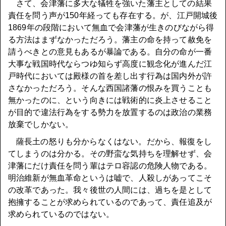
さて、会津藩に多大な犠牲を強いた藩主としての結果
責任を問う声が150年経っても存在する。が、江戸開城後
1869年の段階において無血で会津藩が生きのびながら得
る方法はまずなかっただろう。藩主の命を持って赦免を
請うべきとの意見もあるが暴論である。自分の命が一番
大事な戦国時代ならつゆ知らず高度に観念化が進んだ江
戸時代においては殿様の首を差し出す行為は国内外が許
さなかっただろう。そんな西国諸藩の恨みを買うことも
無かったのに、という向きには戦術的に炎上させること
が目的で違法行為をする勢力を放置するのは政治の業務
放棄でしかない。
薩長土の怒りも分からなくはない。だから、報復をし
てしまうのは分かる。その野蛮な気持ちを理解せず、会
津藩にだけ責任を問う輩はテロ容認の危険人物である。
明治維新が無血革命というは嘘で、人殺しがあってこそ
の改革であった。我々後世の人間には、過ちを是として
抱擁することが求められているのであって、責任追及が
求められているのではない。