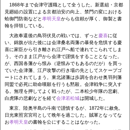
1868年まで会津守護職として全うした。新選組・京都
見廻組の設置による京都治安の向上、禁門の変における
蛤御門防衛などと
孝明天皇
からも信頼が厚く、御製と書
翰を拝領している。
大政奉還後の鳥羽伏見の戦いでは、ずっと
慶喜
に従
い、錦旗が出た後には会津桑名両藩の暴発を危惧する慶
喜に家臣から引き離され江戸へ船で連れてこられてしま
う。そのまま江戸から会津で謹慎をすることとなった。
が、西国各藩から恨み（逆恨みでもあるのだが）を買っ
ていた会津藩、江戸攻撃の行き場の先としてスケープゴ
ートにされてしまう。東北諸藩は歩調を合わせ奥羽列藩
同盟で必死に助命嘆願を行うも黙殺。会津戦争に突入す
る。無理を押してよく戦ったが、二本松少年隊の悲劇、
白虎隊の悲劇などを経て
会津若松城
は開城した。
東京、陸奥半島の斗南で謹慎するが、1872年に赦免。
日光東照宮宮司として晩年を過ごした。賊軍となってな
お
孝明天皇
の書翰を公にすることはなかった。